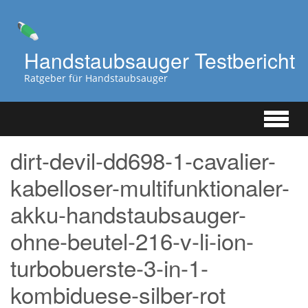
Zum
Hauptinhalt
springen
Handstaubsauger Testbericht
Ratgeber für Handstaubsauger
dirt-devil-dd698-1-cavalier-
kabelloser-multifunktionaler-
akku-handstaubsauger-
ohne-beutel-216-v-li-ion-
turbobuerste-3-in-1-
kombiduese-silber-rot