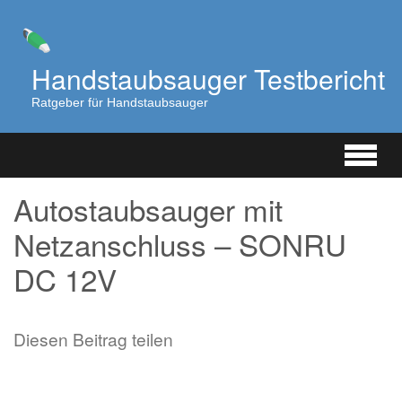
Zum
Hauptinhalt
springen
Handstaubsauger Testbericht
Ratgeber für Handstaubsauger
Autostaubsauger mit
Netzanschluss – SONRU
DC 12V
Diesen Beitrag teilen