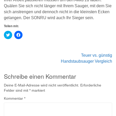
Quälen Sie sich nicht länger mit Ihrem Sauger, mit dem Sie
sich anstrengen und dennoch nicht in die kleinsten Ecken
gelangen. Der SONRU wird auch Ihr Sieger sein.
Teilen mit:
Klick,
Klick,
um
um
über
auf
Twitter
Facebook
zu
zu
teilen
teilen
Beitrags-
(Wird
(Wird
Teuer vs. günstig
in
in
neuem
neuem
Handstaubsauger Vergleich
Navigation
Fenster
Fenster
geöffnet)
geöffnet)
Schreibe einen Kommentar
Deine E-Mail-Adresse wird nicht veröffentlicht.
Erforderliche
Felder sind mit
*
markiert
Kommentar
*