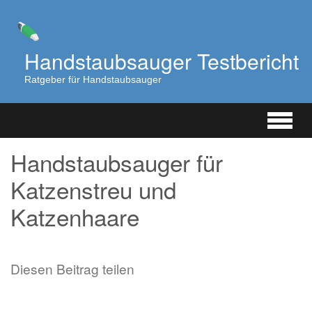
Zum
Hauptinhalt
springen
Handstaubsauger Testbericht
Ratgeber für Handstaubsauger
Handstaubsauger für
Katzenstreu und
Katzenhaare
Diesen Beitrag teilen