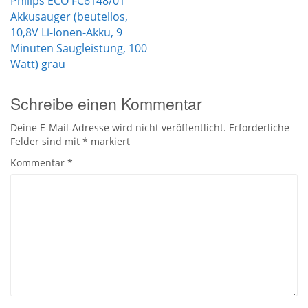
Beitrags-
Philips ECO FC6148/01
Akkusauger (beutellos,
Navigation
10,8V Li-Ionen-Akku, 9
Minuten Saugleistung, 100
Watt) grau
Schreibe einen Kommentar
Deine E-Mail-Adresse wird nicht veröffentlicht.
Erforderliche
Felder sind mit
*
markiert
Kommentar
*