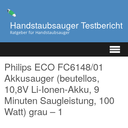
Zum
Hauptinhalt
springen
Handstaubsauger Testbericht
Ratgeber für Handstaubsauger
Philips ECO FC6148/01
Akkusauger (beutellos,
10,8V Li-Ionen-Akku, 9
Minuten Saugleistung, 100
Watt) grau – 1